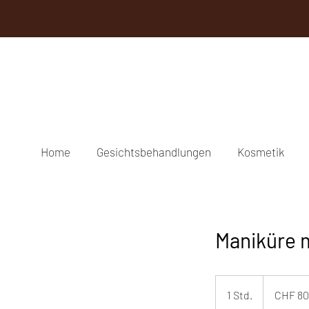
Home
Gesichtsbehandlungen
Kosmetik
Maniküre m
80
Schweizer
1 Std.
1
CHF 80
Franken