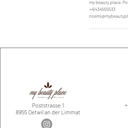
my beauty place, Po
+41434555533
noemi@mybeautypl
+
Poststrasse 1
8955 Oetwil an der Limmat