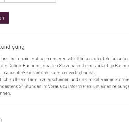
en
Kündigung
 dass Ihr Termin erst nach unserer schriftlichen oder telefonische
 der Online-Buchung erhalten Sie zunächst eine vorläufige Buchu
in anschließend zeitnah, sofern er verfügbar ist.
ktlich zu Ihrem Termin zu erscheinen und uns im Falle einer Storni
destens 24 Stunden im Voraus zu informieren, um einen reibung
önnen.
n