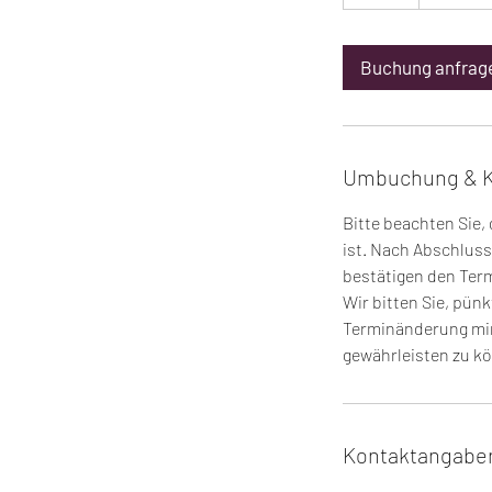
S
t
d
Buchung anfrag
Umbuchung & 
Bitte beachten Sie,
ist. Nach Abschluss
bestätigen den Term
Wir bitten Sie, pün
Terminänderung min
gewährleisten zu k
Kontaktangabe