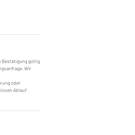
n Bestätigung gültig
ngsanfrage. Wir
erung oder
slosen Ablauf