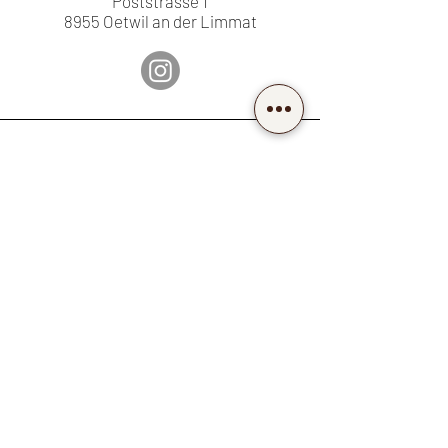
Poststrasse 1
8955 Oetwil an der Limmat
-Telefon-
+41 43 455 55 33
-Email-
kosmetik@mybeautyplace.ch