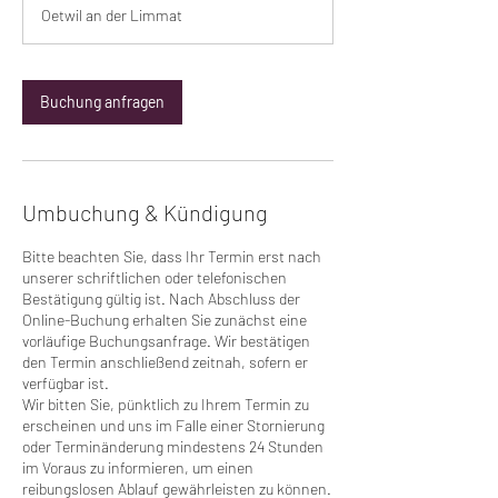
t
Oetwil an der Limmat
d
4
0
M
Buchung anfragen
i
n
.
Umbuchung & Kündigung
Bitte beachten Sie, dass Ihr Termin erst nach
unserer schriftlichen oder telefonischen
Bestätigung gültig ist. Nach Abschluss der
Online-Buchung erhalten Sie zunächst eine
vorläufige Buchungsanfrage. Wir bestätigen
den Termin anschließend zeitnah, sofern er
verfügbar ist.
Wir bitten Sie, pünktlich zu Ihrem Termin zu
erscheinen und uns im Falle einer Stornierung
oder Terminänderung mindestens 24 Stunden
im Voraus zu informieren, um einen
reibungslosen Ablauf gewährleisten zu können.