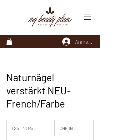
Anmelden
Naturnägel
verstärkt NEU-
French/Farbe
150
Schweizer
1 Std. 40 Min.
1
CHF 150
Franken
S