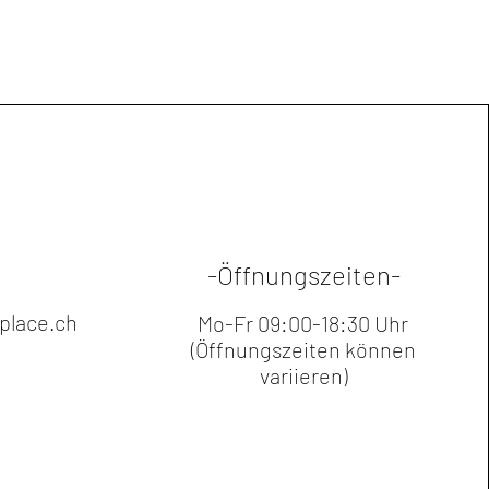
, GLYCOSYL TREHALOSE,
GRAPEFRUIT) PEEL OIL,
 PEG-40 HYDROGENATED
UM HYALURONATE,
TARCH HYDROLYSATE,
ACCHARIDE GUM-1, PENTYLENE
MON (LEMON) PEEL OIL, PEG-30
EARATE, PANTHENOL, CITRUS
IA (BERGAMOT) FRUIT OIL,
 DULCIS (ORANGE) PEEL OIL,
-Öffnungszeiten-
IVE) FRUIT OIL, LECITHIN,
LIA (LIME) OIL, PELARGONIUM
lace.ch
Mo-Fr 09:00-18:30 Uhr
ER OIL, RIBES NIGRUM (BLACK
(Öffnungszeiten können
, FOLIC ACID, CERAMIDE NP,
variieren)
SE FLOWER OIL, CEDRUS
IL, GLYCERYL
, ILLICIUM VERUM (ANISE)
CANANGA ODORATA FLOWER OIL,