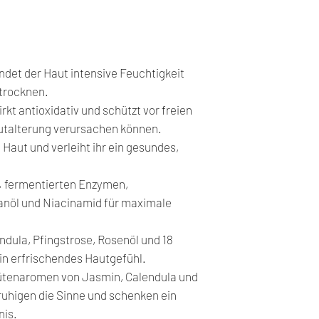
eingezogen ist.
BARBADENSIS LEAF
Wunden anwenden. 
Seoul, Südkorea
HEXANEDIOL, SOL
Allergie gegen einen
HYDROGENATED LE
äußerlichen Anwen
ROOT EXTRACT, A
Bei Auftreten von 
det der Haut intensive Feuchtigkeit
PHELLINUS LINTEU
Schwellungen oder 
strocknen.
PEG-9 LAURYL GL
Anwendung oder we
rkt antioxidativ und schützt vor freien
DIMETHICONE, TRI
Symptome nach dir
autalterung verursachen können.
CALENDULA OFFIC
Anwendungsbereich
 Haut und verleiht ihr ein gesundes,
CARBOMER, PORTU
abbrechen und eine
PUERARIA THUNBE
Bei Raumtemperatu
CNIDIUM OFFICINA
% fermentierten Enzymen,
von Kindern aufbew
GLYCYRRHIZA GLAB
anöl und Niacinamid für maximale
Sonneneinstrahlun
EXTRACT, PAEONI
TROMETHAMINE, X
ndula, Pfingstrose, Rosenöl und 18
ETHYLHEXYLGLYCE
ein erfrischendes Hautgefühl.
POLYGLYCERIN-10 
tenaromen von Jasmin, Calendula und
POLYACRYLATE, C
ruhigen die Sinne und schenken ein
ISOHEXADECANE, D
nis.
POLYQUATERNIUM-5