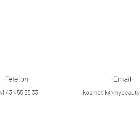
PHENOXYETHANOL
CITRUS GRANDIS (
POLYSORBATE 60,
CASTOR OIL, SODI
HYDROGENATED S
RAFFINOSE, BIOS
GLYCOL, CITRUS LI
DIPOLYHYDROXYST
AURANTIUM BERGAM
CITRUS AURANTIUM
-Telefon-
-Email-
OLEA EUROPAEA (OL
CITRUS AURANTIFO
41 43 455 55 33
kosmetik@mybeautyp
GRAVEOLENS FLOW
CURRANT) SEED OIL
CHOLESTEROL, RO
ATLANTICA BARK O
POLYMETHACRYLATE
FRUIT/SEED OIL, 