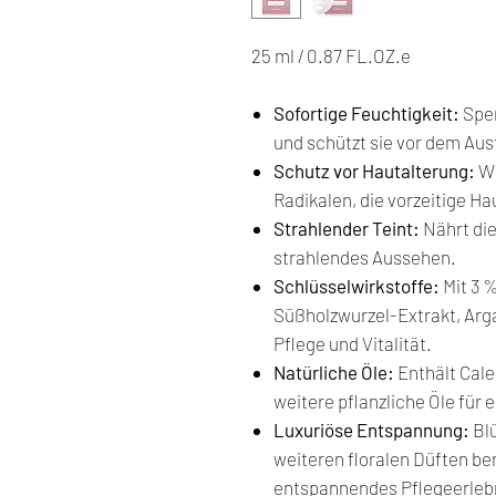
25 ml / 0.87 FL.OZ.e
Sofortige Feuchtigkeit:
Spen
und schützt sie vor dem Au
Schutz vor Hautalterung:
Wi
Radikalen, die vorzeitige H
Strahlender Teint:
Nährt die
strahlendes Aussehen.
Schlüsselwirkstoffe:
Mit 3 
Süßholzwurzel-Extrakt, Arg
Pflege und Vitalität.
Natürliche Öle:
Enthält Cale
weitere pflanzliche Öle für 
Luxuriöse Entspannung:
Blü
weiteren floralen Düften be
entspannendes Pflegeerleb