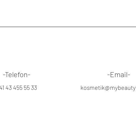
LITHOSPERMUM E
EXTRACT, BENZYL
HYALURONIC ACID,
EXTRACT, HYALUR
KETONE, ACETYL 
TRIPEPTIDE-1, PA
PALMITOYL TRIPEP
PENTAPEPTIDE-4
-Telefon-
-Email-
41 43 455 55 33
kosmetik@mybeautyp