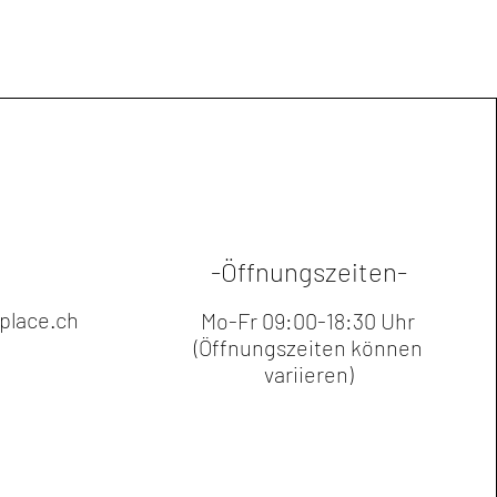
RYTHRORHIZON ROOT
 GLYCOL, HYDROLYZED
 CENTELLA ASIATICA LEAF
ONIC ACID, RASPBERRY
HEXAPEPTIDE-8, COPPER
LMITOYL TETRAPEPTIDE-7,
TIDE-1, PALMITOYL
-Öffnungszeiten-
lace.ch
Mo-Fr 09:00-18:30 Uhr
(Öffnungszeiten können
variieren)