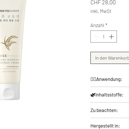
Preis
CHF 28.00
inkl. MwSt
Anzahl
*
In den Warenkor
💆‍♀️Anwendung:
Sanft einmassieren,
🌿Inhaltsstoffe:
haben und vollstän
WATER, CAPRYLIC/
Zu beachten:
DIPROPYLENE GLY
HYDROGENATED PO
1. Bei auffälligen
Hergestellt in:
CETEARYL ALCOHOL
wie Rötungen, Schw