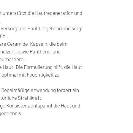
HEXANEDIOL, POL
unbedingt einen Arz
Seoul, Südkorea
METHYLGLUCOSE D
t unterstützt die Hautregeneration und
2. Nicht auf offen
OLIVATE, VINYL D
Dermatitis anwend
.
GLUCOSIDE, GLYC
3. Aufbewahrung u
 Versorgt die Haut tiefgehend und sorgt
WAX, CERAMIDE NP(
A) Außer Reichweit
ühl.
MAYS (CORN) STAR
B) Vor direkter So
bare Ceramide-Kapseln, die beim
ACRYLOYLDIMETH
4. Bei Augenkontak
melzen, sowie Panthenol und
MACADAMIA TERNIF
ausspülen und bei A
autbarriere.
MICROCRYSTALLIN
aufsuchen.
 Haut: Die Formulierung hilft, die Haut
GLYCOL, GLYCERY
5. Nicht in der Nä
optimal mit Feuchtigkeit zu
ACRYLATE/SODIUM
COPOLYMER, ALLA
HYDROGENATED LE
: Regelmäßige Anwendung fördert ein
ETHYLHEXYLGLYCE
ürliche Strahlkraft.
EDTA, PHYTOSPHIN
ge Konsistenz entspannt die Haut und
ISOSTEARATE, PRO
geerlebnis.
HYALURONATE CRO
(RICE) EXTRACT(5
GLYCOSAMINOGLYC