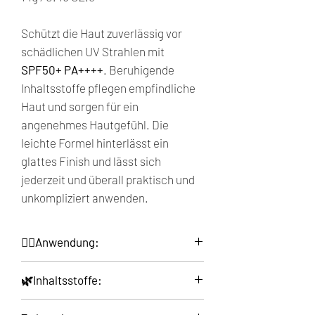
Schützt die Haut zuverlässig vor
schädlichen UV Strahlen mit
SPF50+ PA++++
. Beruhigende
Inhaltsstoffe pflegen empfindliche
Haut und sorgen für ein
angenehmes Hautgefühl. Die
leichte Formel hinterlässt ein
glattes Finish und lässt sich
jederzeit und überall praktisch und
unkompliziert anwenden.
💆‍♀️Anwendung:
Drehen Sie am unteren Ende des
🌿Inhaltsstoffe:
Behälters, um den Inhalt auf eine
passende Menge herauszudrehen.
Methyl Metnacrylate Crosspolymer,