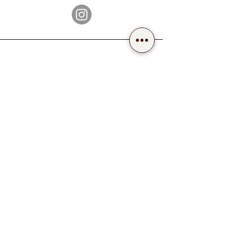
-Telefon-
+41 43 455 55 33
-Email-
kosmetik@mybeautyplace.ch