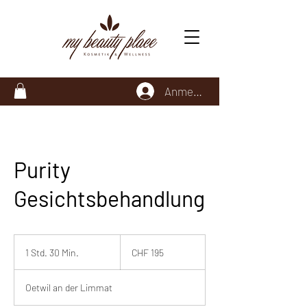
Anmelden
Purity
Gesichtsbehandlung
195
Schweizer
1 Std. 30 Min.
1
CHF 195
Franken
S
t
Oetwil an der Limmat
d
3